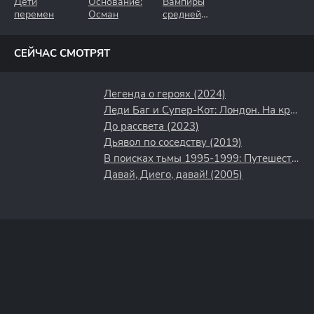
Дети
Основание:
Вампиры
перемен
Осман
средней
полосы
СЕЙЧАС СМОТРЯТ
Легенда о героях (2024)
Леди Баг и Супер-Кот: Лондон. На краю времени (2024)
До рассвета (2023)
Дьявол по соседству (2019)
В поисках тьмы 1995-1999: Путешествие в культовый хоррор 90-х (2025)
Давай, Диего, давай! (2005)