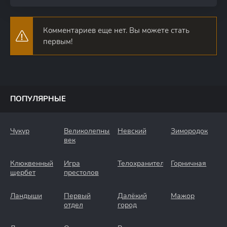
Комментариев еще нет. Вы можете стать
первым!
ПОПУЛЯРНЫЕ
Чукур
Великолепный
Невский
Зимородок
век
Клюквенный
Игра
Телохранители
Горничная
щербет
престолов
Ландыши
Первый
Далёкий
Мажор
отдел
город