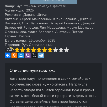
6+
Жанр:
мультфильм, комедия, фэнтези
Год выхода:
2025
Режиссер:
Дарина Шмидт
Актеры:
Сергей Маковецкий, Юлия Зоркина, Дмитрий
Высоцкий, Олег Куликович, Валерий Соловьев, Дмитрий
Быковский-Ромашов, Лия Медведева, Мария Цветкова-
Овсянникова, Алиса Боярская, Анатолий Петров
Страна:
Россия
Дата выхода:
25 декабря 2025
Перевод:
Рус. Оригинальный
3
7.3
4
5
6
7
8
9
10
Описание мультфильма
Богатыри ждут пополнения в своих семействах,
но отечество снова нужно спасать. Нагрянула
невесть откуда взявшаяся огромная туча и грозит
затмить весь белый свет и превратить день в ночь.
Оставив дела семейные, богатыри бросаются