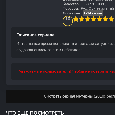
Качество:
HD (720, 1080)
Перевод:
Рус. Оригинальный
Добавлен:
1-14 сезон
100
1
2
3
4
10
5
6
7
8
9
10
Описание сериала
Интерны все время попадают в идиотские ситуации, 
с удовольствием за этим наблюдает.
Уважаемые пользователи! Чтобы не потерять нас
Смотреть сериал Интерны (2010) бесп
ЧТО ЕЩЕ ПОСМОТРЕТЬ