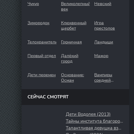
Чукур
Великолепный
Невский
век
Зимородок
Клюквенный
Игра
щербет
престолов
Телохранители
Горничная
Ландыши
Первый отдел
Далёкий
Мажор
город
Дети перемен
Основание:
Вампиры
Осман
средней
полосы
СЕЙЧАС СМОТРЯТ
Дети Водолея (2013)
Тайны института благородных девиц (2013)
Талантливая девушка взрослеет (2024)