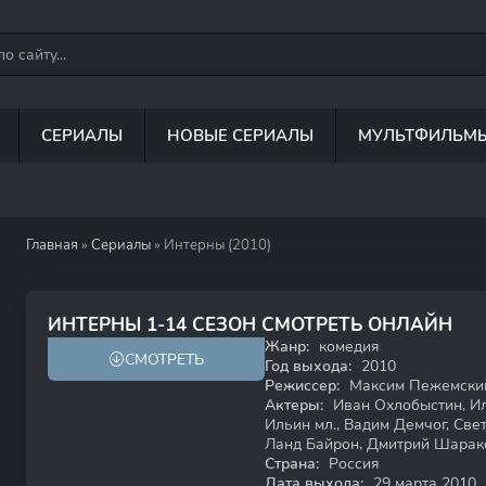
СЕРИАЛЫ
НОВЫЕ СЕРИАЛЫ
МУЛЬТФИЛЬМ
Главная
»
Сериалы
» Интерны (2010)
7.4
70
ИНТЕРНЫ 1-14 СЕЗОН СМОТРЕТЬ ОНЛАЙН
Жанр:
комедия
СМОТРЕТЬ
16+
HD
Год выхода:
2010
Режиссер:
Максим Пежемский
Актеры:
Иван Охлобыстин, Ил
Ильин мл., Вадим Демчог, Св
Ланд Байрон, Дмитрий Шарако
Страна:
Россия
Дата выхода:
29 марта 2010