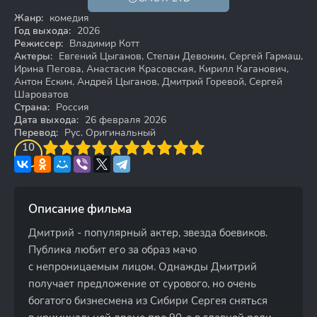
16+
Жанр:
комедия
Год выхода:
2026
Режиссер:
Владимир Котт
Актеры:
Евгений Цыганов, Степан Девонин, Сергей Гармаш,
Ирина Пегова, Анастасия Красовская, Кирилл Каганович,
Антон Ескин, Андрей Цыганов, Дмитрий Горевой, Сергей
Шароватов
Страна:
Россия
Дата выхода:
26 февраля 2026
Перевод:
Рус. Оригинальный
3
4
10
5
6
7
8
9
10
Описание фильма
Дмитрий - популярный актер, звезда боевиков.
Публика любит его за образ мачо
с непроницаемым лицом. Однажды Дмитрий
получает предложение от сурового, но очень
богатого бизнесмена из Сибири Сергея сняться