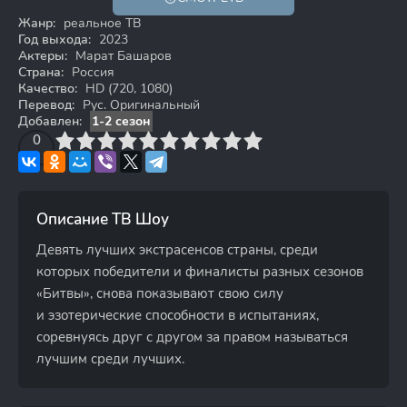
16+
HD
Жанр:
реальное ТВ
Год выхода:
2023
Актеры:
Марат Башаров
Страна:
Россия
Качество:
HD (720, 1080)
Перевод:
Рус. Оригинальный
Добавлен:
1-2 сезон
3
4
0
5
6
7
8
9
10
Описание ТВ Шоу
Девять лучших экстрасенсов страны, среди
которых победители и финалисты разных сезонов
«Битвы», снова показывают свою силу
и эзотерические способности в испытаниях,
соревнуясь друг с другом за правом называться
лучшим среди лучших.