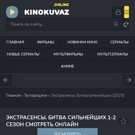
.ONLINE
KINOKUVAZ
ГЛАВНАЯ
ФИЛЬМЫ
НОВИНКИ КИНО
СЕРИАЛЫ
НОВЫЕ СЕРИАЛЫ
МУЛЬТФИЛЬМЫ
МУЛЬТСЕРИАЛЫ
АНИМЕ
Главная
»
Тв передачи
» Экстрасенсы. Битва сильнейших (2023)
ЭКСТРАСЕНСЫ. БИТВА СИЛЬНЕЙШИХ 1-2
7.0
СЕЗОН СМОТРЕТЬ ОНЛАЙН
СМОТРЕТЬ