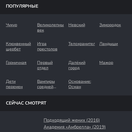
ПОПУЛЯРНЫЕ
Чукур
Великолепный
Невский
Зимородок
век
Клюквенный
Игра
Телохранители
Ландыши
щербет
престолов
Горничная
Первый
Далёкий
Мажор
отдел
город
Дети
Вампиры
Основание:
перемен
средней
Осман
полосы
СЕЙЧАС СМОТРЯТ
Подходящий жених (2016)
Академия «Амбрелла» (2019)