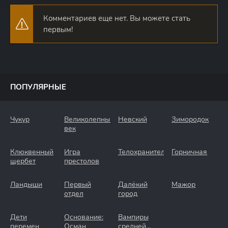
Комментариев еще нет. Вы можете стать
первым!
ПОПУЛЯРНЫЕ
Чукур
Великолепный
Невский
Зимородок
век
Клюквенный
Игра
Телохранители
Горничная
щербет
престолов
Ландыши
Первый
Далёкий
Мажор
отдел
город
Дети
Основание:
Вампиры
перемен
Осман
средней