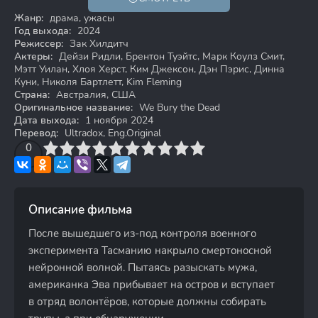
18+
Жанр:
драма, ужасы
Год выхода:
2024
Режиссер:
Зак Хилдитч
Актеры:
Дейзи Ридли, Брентон Туэйтс, Марк Коулз Смит,
Мэтт Уилан, Хлоя Херст, Ким Джексон, Дэн Пэрис, Динна
Куни, Николя Бартлетт, Kim Fleming
Страна:
Австралия, США
Оригинальное название:
We Bury the Dead
Дата выхода:
1 ноября 2024
Перевод:
Ultradox, Eng.Original
3
4
0
5
6
7
8
9
10
Описание фильма
После вышедшего из-под контроля военного
эксперимента Тасманию накрыло смертоносной
нейронной волной. Пытаясь разыскать мужа,
американка Эва прибывает на остров и вступает
в отряд волонтёров, которые должны собирать