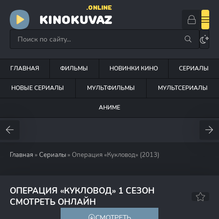
.ONLINE
KINOKUVAZ
ГЛАВНАЯ
ФИЛЬМЫ
НОВИНКИ КИНО
СЕРИАЛЫ
НОВЫЕ СЕРИАЛЫ
МУЛЬТФИЛЬМЫ
МУЛЬТСЕРИАЛЫ
АНИМЕ
Главная
»
Сериалы
» Операция «Кукловод» (2013)
ОПЕРАЦИЯ «КУКЛОВОД» 1 СЕЗОН
6.0
СМОТРЕТЬ ОНЛАЙН
СМОТРЕТЬ