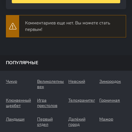
Комментариев еще нет. Вы можете стать
первым!
ПОПУЛЯРНЫЕ
Чукур
Великолепный
Невский
Зимородок
век
Клюквенный
Игра
Телохранители
Горничная
щербет
престолов
Ландыши
Первый
Далёкий
Мажор
отдел
город