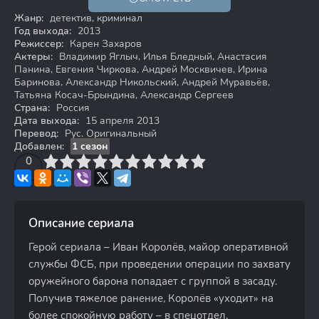
16+
Жанр:
детектив, криминал
Год выхода:
2013
Режиссер:
Карен Захаров
Актеры:
Владимир Яглыч, Илья Бледный, Анастасия
Панина, Евгения Чиркова, Андрей Москвичев, Ирина
Баринова, Александр Никольский, Андрей Муравьёв,
Татьяна Косач-Брындина, Александр Сергеев
Страна:
Россия
Дата выхода:
15 апреля 2013
Перевод:
Рус. Оригинальный
Добавлен:
1 сезон
3
4
0
5
6
7
8
9
10
Описание сериала
Герой сериала – Иван Королёв, майор оперативной
службы ФСБ, при проведении операции по захвату
оружейного барона попадает с группой в засаду.
Получив тяжелое ранение, Королёв «уходит» на
более спокойную работу – в спецотдел,