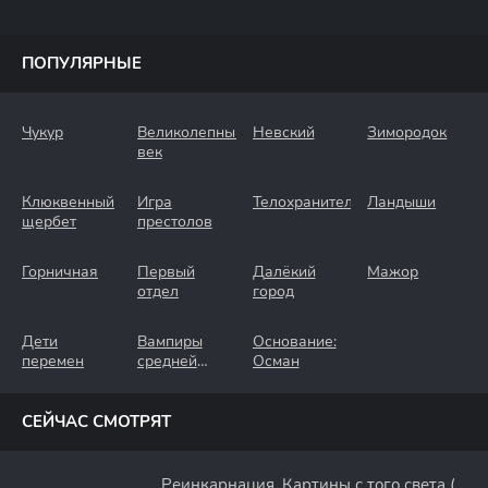
ПОПУЛЯРНЫЕ
Чукур
Великолепный
Невский
Зимородок
век
Клюквенный
Игра
Телохранители
Ландыши
щербет
престолов
Горничная
Первый
Далёкий
Мажор
отдел
город
Дети
Вампиры
Основание:
перемен
средней
Осман
полосы
СЕЙЧАС СМОТРЯТ
Реинкарнация. Картины с того света (2022)