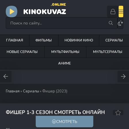
.ONLINE
KINOKUVAZ
ГЛАВНАЯ
ФИЛЬМЫ
НОВИНКИ КИНО
СЕРИАЛЫ
НОВЫЕ СЕРИАЛЫ
МУЛЬТФИЛЬМЫ
МУЛЬТСЕРИАЛЫ
АНИМЕ
Главная
»
Сериалы
» Фишер (2023)
7.8
6.8
ФИШЕР 1-3 СЕЗОН СМОТРЕТЬ ОНЛАЙН
СМОТРЕТЬ
18+
HD