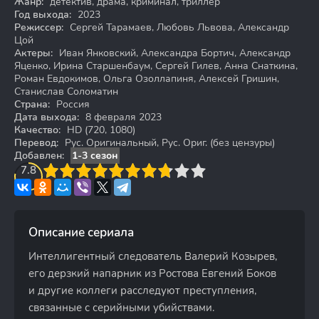
Жанр:
детектив, драма, криминал, триллер
Год выхода:
2023
Режиссер:
Сергей Тарамаев, Любовь Львова, Александр
Цой
Актеры:
Иван Янковский, Александра Бортич, Александр
Яценко, Ирина Старшенбаум, Сергей Гилев, Анна Снаткина,
Роман Евдокимов, Ольга Озоллапиня, Алексей Гришин,
Станислав Соломатин
Страна:
Россия
Дата выхода:
8 февраля 2023
Качество:
HD (720, 1080)
Перевод:
Рус. Оригинальный, Рус. Ориг. (без цензуры)
Добавлен:
1-3 сезон
3
7.8
4
5
6
7
8
9
10
Описание сериала
Интеллигентный следователь Валерий Козырев,
его дерзкий напарник из Ростова Евгений Боков
и другие коллеги расследуют преступления,
связанные с серийными убийствами.