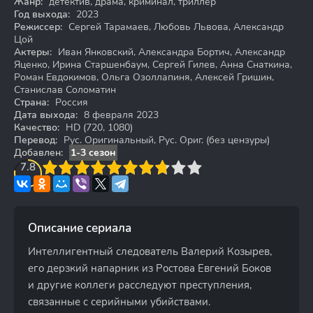
Жанр:
детектив, драма, криминал, триллер
Год выхода:
2023
Режиссер:
Сергей Тарамаев, Любовь Львова, Александр
Цой
Актеры:
Иван Янковский, Александра Бортич, Александр
Яценко, Ирина Старшенбаум, Сергей Гилев, Анна Снаткина,
Роман Евдокимов, Ольга Озоллапиня, Алексей Гришин,
Станислав Соломатин
Страна:
Россия
Дата выхода:
8 февраля 2023
Качество:
HD (720, 1080)
Перевод:
Рус. Оригинальный, Рус. Ориг. (без цензуры)
Добавлен:
1-3 сезон
3
7.8
4
5
6
7
8
9
10
Описание сериала
Интеллигентный следователь Валерий Козырев,
его дерзкий напарник из Ростова Евгений Боков
и другие коллеги расследуют преступления,
связанные с серийными убийствами.