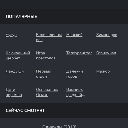
ПОПУЛЯРНЫЕ
Чукур
Великолепный
Невский
Зимородок
век
Клюквенный
Игра
Телохранители
Горничная
щербет
престолов
Ландыши
Первый
Далёкий
Мажор
отдел
город
Дети
Основание:
Вампиры
перемен
Осман
средней
полосы
СЕЙЧАС СМОТРЯТ
Однажды (2013)