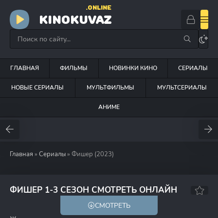
.ONLINE
KINOKUVAZ
ГЛАВНАЯ
ФИЛЬМЫ
НОВИНКИ КИНО
СЕРИАЛЫ
НОВЫЕ СЕРИАЛЫ
МУЛЬТФИЛЬМЫ
МУЛЬТСЕРИАЛЫ
АНИМЕ
Главная
»
Сериалы
» Фишер (2023)
7.8
6.8
ФИШЕР 1-3 СЕЗОН СМОТРЕТЬ ОНЛАЙН
СМОТРЕТЬ
18+
HD