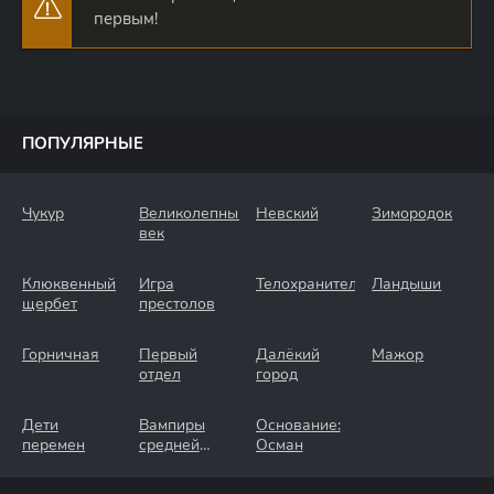
первым!
ПОПУЛЯРНЫЕ
Чукур
Великолепный
Невский
Зимородок
век
Клюквенный
Игра
Телохранители
Ландыши
щербет
престолов
Горничная
Первый
Далёкий
Мажор
отдел
город
Дети
Вампиры
Основание:
перемен
средней
Осман
полосы