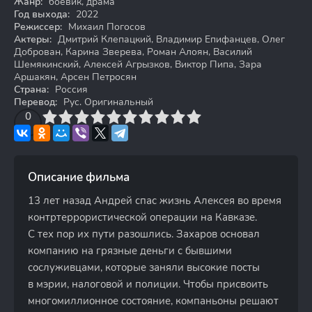
Жанр:
боевик, драма
Год выхода:
2022
Режиссер:
Михаил Погосов
Актеры:
Дмитрий Клепацкий, Владимир Епифанцев, Олег
Доброван, Карина Зверева, Роман Алоян, Василий
Шемякинский, Алексей Агрызков, Виктор Пипа, Зара
Аршакян, Арсен Петросян
Страна:
Россия
Перевод:
Рус. Оригинальный
3
4
0
5
6
7
8
9
10
Описание фильма
13 лет назад Андрей спас жизнь Алексея во время
контртеррористической операции на Кавказе.
С тех пор их пути разошлись. Захаров основал
компанию на грязные деньги с бывшими
сослуживцами, которые заняли высокие посты
в мэрии, налоговой и полиции. Чтобы присвоить
многомиллионное состояние, компаньоны решают