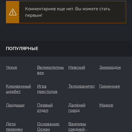
Комментариев еще нет. Вы можете стать
первым!
ПОПУЛЯРНЫЕ
Чукур
Великолепный
Невский
Зимородок
век
Клюквенный
Игра
Телохранители
Горничная
щербет
престолов
Ландыши
Первый
Далёкий
Мажор
отдел
город
Дети
Основание:
Вампиры
перемен
Осман
средней