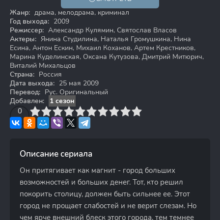
16+
Жанр:
драма, мелодрама, криминал
Год выхода:
2009
Режиссер:
Александр Кулямин, Святослав Власов
Актеры:
Янина Студилина, Наталья Громушкина, Нина
Есина, Антон Ескин, Михаил Коханов, Артем Крестников,
Марина Куделинская, Оксана Кутузова, Дмитрий Митюрич,
Виталий Михальцов
Страна:
Россия
Дата выхода:
25 мая 2009
Перевод:
Рус. Оригинальный
Добавлен:
1 сезон
3
4
0
5
6
7
8
9
10
Описание сериала
Он притягивает как магнит - город больших
возможностей и больших денег. Тот, кто решил
покорить столицу, должен быть сильнее ее. Этот
город не прощает слабостей и не верит слезам. Но
чем ярче внешний блеск этого города, тем темнее