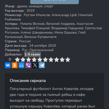
18+
Жанр:
драма, комедия, спорт
Год выхода:
2019
Режиссер:
Рустам Ильясов, Александр Цой, Николай
Рыбников
Актеры:
Никита Волков, Виталий Андреев, Анастасия
Крылова, Тимофей Елецкий, Владимир Гарцунов, Святослав
Рогожан, Алёна Швиденкова, Мила Ершова, Глеб
Калюжный, Вильма Кутавичюте
Страна:
Россия
Дата выхода:
24 октября 2019
Перевод:
Рус. Оригинальный
Добавлен:
1-5 сезон
3
4
0
5
6
7
8
9
10
Описание сериала
Популярный футболист Антон Ковалёв, отсидев
два года в тюрьме за пьяный дебош в кафе,
выходит на свободу. Проступок перекрыл
успешную карьеру Ковалёва, который ранее был