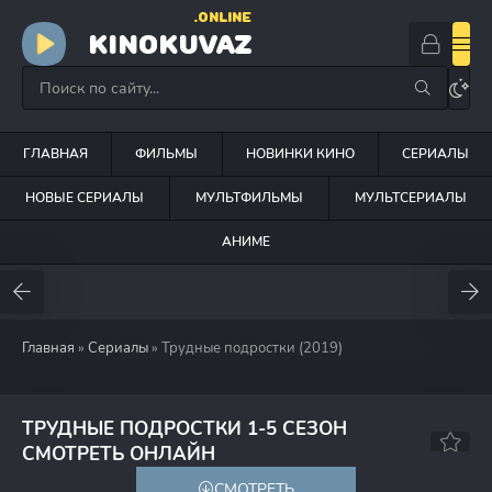
.ONLINE
KINOKUVAZ
ГЛАВНАЯ
ФИЛЬМЫ
НОВИНКИ КИНО
СЕРИАЛЫ
НОВЫЕ СЕРИАЛЫ
МУЛЬТФИЛЬМЫ
МУЛЬТСЕРИАЛЫ
АНИМЕ
Главная
»
Сериалы
» Трудные подростки (2019)
ТРУДНЫЕ ПОДРОСТКИ 1-5 СЕЗОН
8.1
6.8
СМОТРЕТЬ ОНЛАЙН
СМОТРЕТЬ