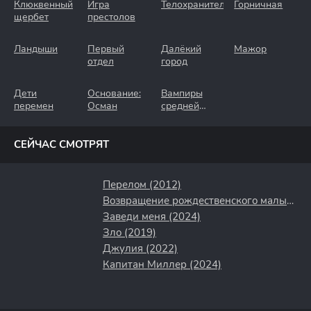
Клюквенный
Игра
Телохранители
Горничная
щербет
престолов
Ландыши
Первый
Далёкий
Мажор
отдел
город
Дети
Основание:
Вампиры
перемен
Осман
средней
полосы
СЕЙЧАС СМОТРЯТ
Перелом (2012)
Возвращение рождественского малыша (2019)
Заведи меня (2024)
Зло (2019)
Джулия (2022)
Капитан Миллер (2024)