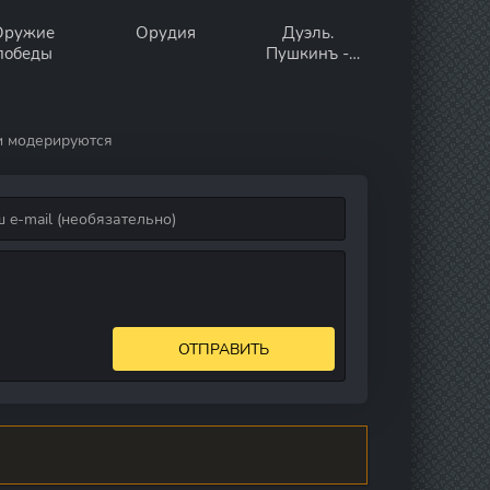
Оружие
Орудия
Дуэль.
победы
Пушкинъ -
Лермонтовъ
и модерируются
ОТПРАВИТЬ