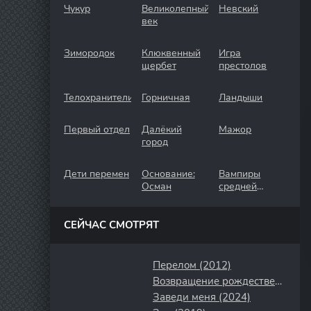
Чукур
Великолепный
Невский
век
Зимородок
Клюквенный
Игра
щербет
престолов
Телохранители
Горничная
Ландыши
Первый отдел
Далёкий
Мажор
город
Дети перемен
Основание:
Вампиры
Осман
средней
полосы
СЕЙЧАС СМОТРЯТ
Перелом (2012)
Возвращение рождественского малыша (2019)
Заведи меня (2024)