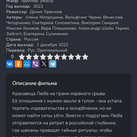
Жанр:
триллер, ужасы
Год выхода:
2022
Режиссер:
Денис Крючков
Актеры:
Алёна Митрошина, Вольфганг Черни, Вячеслав
Чепурченко, Екатерина Соломатина, Виктория Скицкая,
Максим Ханжов, Вера Плешанова, Александр Шейн, Гермес
Зайготт, Екатерина Сулименко
Страна:
Россия
Дата выхода:
1 декабря 2022
Перевод:
Рус. Оригинальный
3
4
0
5
6
7
8
9
10
Описание фильма
Красавица Люба на грани нервного срыва.
Её отношения с мужем зашли в тупик - она устала
терпеть издевательства и оскорбления, но не
может найти силы уйти. Вместе с подругами Люба
отправляется на ретрит в российской глубинке,
где шаманы проводят тайные ритуалы, чтобы