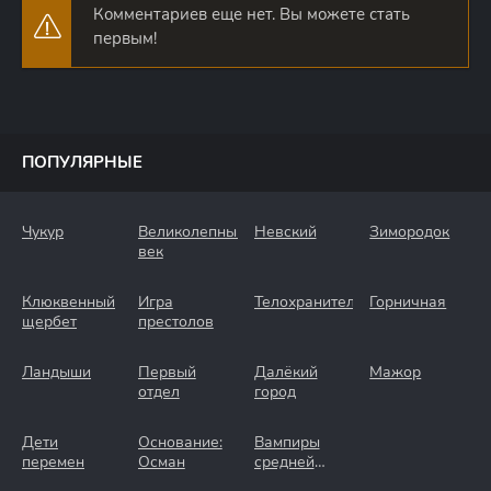
Комментариев еще нет. Вы можете стать
первым!
ПОПУЛЯРНЫЕ
Чукур
Великолепный
Невский
Зимородок
век
Клюквенный
Игра
Телохранители
Горничная
щербет
престолов
Ландыши
Первый
Далёкий
Мажор
отдел
город
Дети
Основание:
Вампиры
перемен
Осман
средней
полосы