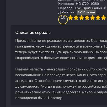
Качество:
HD (720, 1080)
Перевод:
Рус. Оригинальный
Добавлен:
1-17 сезон
100
1
2
3
4
10
5
6
7
8
9
10
Описание сериала
Призывниками не рождаются, а становятся. Два това
гражданке, неожиданно встречаются в военкомате. 
теперь будут вместе тянуть армейскую лямку. Выпол
сопровождается большим количеством неприятностей
Главная напасть - «настоящий полковник». Это хрес
военачальники не переходят через Альпы, зато гара
анекдотов. С новобранцами случаются обычные истор
до самоволок. Иногда в расположение российских во
романтические отношения. Медсестра, майор и рядов
позавидовал бы и Шекспир.