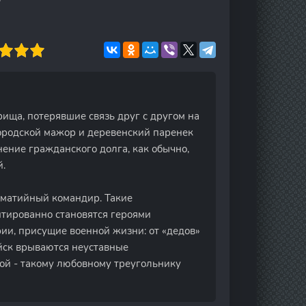
рища, потерявшие связь друг с другом на
Городской мажор и деревенский паренек
нение гражданского долга, как обычно,
.
томатийный командир. Такие
нтированно становятся героями
ии, присущие военной жизни: от «дедов»
йск врываются неуставные
ой - такому любовному треугольнику