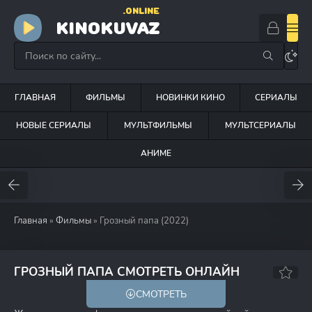
.ONLINE
KINOKUVAZ
ГЛАВНАЯ
ФИЛЬМЫ
НОВИНКИ КИНО
СЕРИАЛЫ
НОВЫЕ СЕРИАЛЫ
МУЛЬТФИЛЬМЫ
МУЛЬТСЕРИАЛЫ
АНИМЕ
Главная
»
Фильмы
» Грозный папа (2022)
7.2
4.3
ГРОЗНЫЙ ПАПА СМОТРЕТЬ ОНЛАЙН
СМОТРЕТЬ
6+