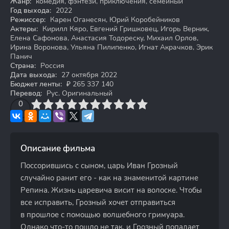
Жанр:
комедия, фэнтези, приключения, семейный
Год выхода:
2022
Режиссер:
Карен Оганесян, Юрий Коробейников
Актеры:
Кирилл Кяро, Евгений Гришковец, Игорь Верник,
Елена Сафонова, Анастасия Тодореску, Михаил Орлов,
Ирина Воронова, Ульяна Пилипенко, Игнат Акрачков, Эрик
Панич
Страна:
Россия
Дата выхода:
27 октября 2022
Бюджет ленты:
₽ 265 337 140
Перевод:
Рус. Оригинальный
3
4
0
5
6
7
8
9
10
Описание фильма
Поссорившись с сыном, царь Иван Грозный
случайно ранит его - как на знаменитой картине
Репина. Жизнь царевича висит на волоске. Чтобы
все исправить, Грозный хочет отправиться
в прошлое с помощью волшебного гримуара.
Однако что-то пошло не так, и Грозный попадает