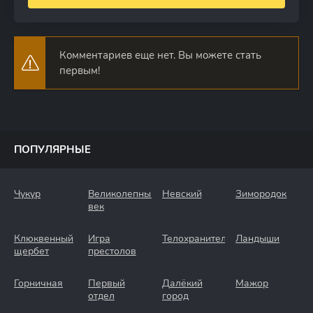
Комментариев еще нет. Вы можете стать
первым!
ПОПУЛЯРНЫЕ
Чукур
Великолепный
Невский
Зимородок
век
Клюквенный
Игра
Телохранители
Ландыши
щербет
престолов
Горничная
Первый
Далёкий
Мажор
отдел
город