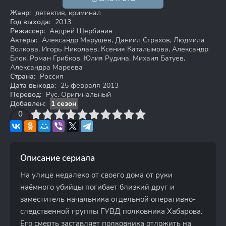
16+
Жанр:
детектив, криминал
Год выхода:
2013
Режиссер:
Андрей Щербинин
Актеры:
Александр Марушев, Даниил Страхов, Людмила
Волкова, Игорь Николаев, Ксения Каталымова, Александр
Блок, Роман Грибков, Юлия Рудина, Михаил Батуев,
Александра Мареева
Страна:
Россия
Дата выхода:
25 февраля 2013
Перевод:
Рус. Оригинальный
Добавлен:
1 сезон
3
4
0
5
6
7
8
9
10
Описание сериала
На улице недалеко от своего дома от руки
наёмного убийцы погибает близкий друг и
заместитель начальника отдельной оперативно-
следственной группы ГУВД полковника Хабарова.
Его смерть заставляет полковника отложить на