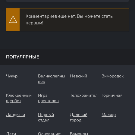
Комментариев еще нет. Вы можете стать
первым!
ПОПУЛЯРНЫЕ
Чукур
Великолепный
Невский
Зимородок
век
Клюквенный
Игра
Телохранители
Горничная
щербет
престолов
Ландыши
Первый
Далёкий
Мажор
отдел
город
Дети
Основание:
Вампиры