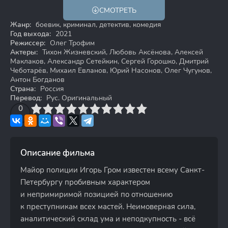
СМОТРЕТЬ
12+
Жанр:
боевик, криминал, детектив, комедия
Год выхода:
2021
Режиссер:
Олег Трофим
Актеры:
Тихон Жизневский, Любовь Аксёнова, Алексей
Маклаков, Александр Сетейкин, Сергей Горошко, Дмитрий
Чеботарёв, Михаил Евланов, Юрий Насонов, Олег Чугунов,
Антон Богданов
Страна:
Россия
Перевод:
Рус. Оригинальный
3
4
0
5
6
7
8
9
10
Описание фильма
Майор полиции Игорь Гром известен всему Санкт-
Петербургу пробивным характером
и непримиримой позицией по отношению
к преступникам всех мастей. Неимоверная сила,
аналитический склад ума и неподкупность - всё