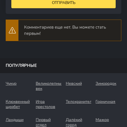
ОТПРАВИТЬ
Комментариев еще нет. Вы можете стать
первым!
ПОПУЛЯРНЫЕ
Чукур
Великолепный
Невский
Зимородок
век
Клюквенный
Игра
Телохранители
Горничная
щербет
престолов
Ландыши
Первый
Далёкий
Мажор
отдел
город