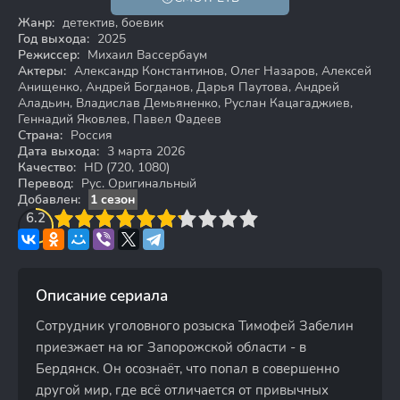
HD
Жанр:
детектив, боевик
Год выхода:
2025
Режиссер:
Михаил Вассербаум
Актеры:
Александр Константинов, Олег Назаров, Алексей
Анищенко, Андрей Богданов, Дарья Паутова, Андрей
Аладьин, Владислав Демьяненко, Руслан Кацагаджиев,
Геннадий Яковлев, Павел Фадеев
Страна:
Россия
Дата выхода:
3 марта 2026
Качество:
HD (720, 1080)
Перевод:
Рус. Оригинальный
Добавлен:
1 сезон
3
6.2
4
5
6
7
8
9
10
Описание сериала
Сотрудник уголовного розыска Тимофей Забелин
приезжает на юг Запорожской области - в
Бердянск. Он осознаёт, что попал в совершенно
другой мир, где всё отличается от привычных