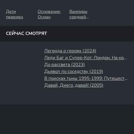
Дети
Основание:
Вампиры
перемен
Осман
средней
полосы
СЕЙЧАС СМОТРЯТ
Легенда о героях (2024)
Леди Баг и Супер-Кот: Лондон. На краю времени (2024)
До рассвета (2023)
Дьявол по соседству (2019)
В поисках тьмы 1995-1999: Путешествие в культовый хоррор 90-х (2025)
Давай, Диего, давай! (2005)