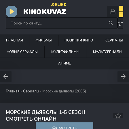
.ONLINE
KINOKUVAZ
ГЛАВНАЯ
ФИЛЬМЫ
НОВИНКИ КИНО
СЕРИАЛЫ
НОВЫЕ СЕРИАЛЫ
МУЛЬТФИЛЬМЫ
МУЛЬТСЕРИАЛЫ
АНИМЕ
Главная
»
Сериалы
» Морские дьяволы (2005)
МОРСКИЕ ДЬЯВОЛЫ 1-5 СЕЗОН
4.7
4.6
СМОТРЕТЬ ОНЛАЙН
СМОТРЕТЬ