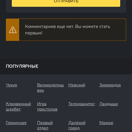
ОТПРАВИТЬ
Комментариев еще нет. Вы можете стать
первым!
ПОПУЛЯРНЫЕ
Чукур
Великолепный
Невский
Зимородок
век
Клюквенный
Игра
Телохранители
Ландыши
щербет
престолов
Горничная
Первый
Далёкий
Мажор
отдел
город