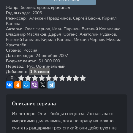
16+
Жанр:
боевик, драма, криминал
Год выхода:
2005
Режиссер:
Алексей Праздников, Сергей Басин, Кирилл
Капица
Актеры:
Олег Чернов, Иван Паршин, Виталий Коваленко,
Владимир Маслаков, Дарья Юргенс, Анатолий Рудаков,
Евгений Ганелин, Кирилл Капица, Михаил Черняк, Михаил
Хрусталёв
Страна:
Россия
Дата выхода:
24 октября 2007
Бюджет ленты:
$1 000 000
Перевод:
Рус. Оригинальный
Добавлен:
1-5 сезон
3
4
0
5
6
7
8
9
10
Описание сериала
Их четверо. Они - бойцы спецназа. Их называют
«морскими дьяволами», хотя по праву их можно
считать рыцарями трех стихий: они действуют на