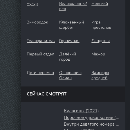
Чукур
Великолепный
Невский
век
Зимородок
Клюквенный
Игра
щербет
престолов
Телохранители
Горничная
Ландыши
Первый отдел
Далёкий
Мажор
город
Дети перемен
Основание:
Вампиры
Осман
средней
полосы
СЕЙЧАС СМОТРЯТ
Кулагины (2021)
Порочное удовольствие (2020)
Внутри девятого номера (2014)