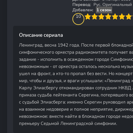
Перевод:
Рус. Оригинальный
Добавлен:
1 сезон
100
1
2
3
4
10
5
6
7
8
9
10
Описание сериала
Ленинград, весна 1942 года. После первой блокадн
симфонического оркестра радиокомитета получает в
задание - исполнить в осажденном городе Симфонию
невозможным - от оркестра осталось несколько музыка
ушел на фронт, а кто-то пропал без вести. Но концер
мир, чтобы и друзья, и враги услышали: «Ленинград 
Карлу Элиасбергу откомандирован сотрудник НКВД А
приказа судьба лейтенанта Серегина, потерявшего в
с судьбой Элиасберга: именно Серегин руководил а
на взаимное недоверие и полное неприятие, дириже
невозможное: вместе найти в блокадном городе нед
премьеру Седьмой Ленинградской симфонии.