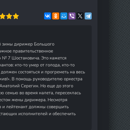
ой зимы дирижер Большого
ажное правительственное
 № 7 Шостаковича. Это кажется
нтов: кто-то умер от голода, кто-то
т должен состояться и прогреметь на весь
жив!». В помощь руководителю оркестра
натолий Серегин. Но еще до этого
сю семью во время налета, пересеклась
рестом жены дирижера. Несмотря
р и лейтенант должны совершить
остающих исполнителей и обеспечить