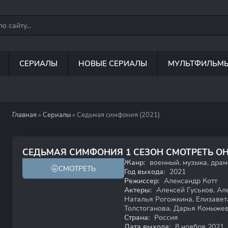
СЕРИАЛЫ
НОВЫЕ СЕРИАЛЫ
МУЛЬТФИЛЬМ
Главная
»
Сериалы
» Седьмая симфония (2021)
8.5
СЕДЬМАЯ СИМФОНИЯ 1 СЕЗОН СМОТРЕТЬ О
Жанр:
военный, музыка, драм
СМОТРЕТЬ
12+
Год выхода:
2021
Режиссер:
Александр Котт
Актеры:
Алексей Гуськов, Ал
Наталья Рогожкина, Елизавет
Толстоганова, Дарья Коныжев
Страна:
Россия
Дата выхода:
8 ноября 2021