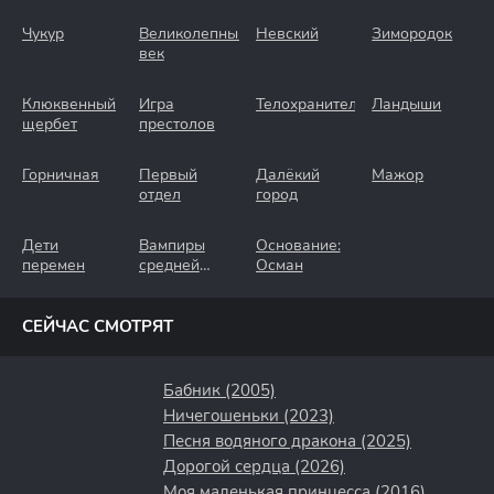
Чукур
Великолепный
Невский
Зимородок
век
Клюквенный
Игра
Телохранители
Ландыши
щербет
престолов
Горничная
Первый
Далёкий
Мажор
отдел
город
Дети
Вампиры
Основание:
перемен
средней
Осман
полосы
СЕЙЧАС СМОТРЯТ
Бабник (2005)
Ничегошеньки (2023)
Песня водяного дракона (2025)
Дорогой сердца (2026)
Моя маленькая принцесса (2016)