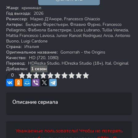
HD
Жанр:
криминал
Год выхода:
2026
Режиссер:
Марко Д'Аморе, Francesco Ghiaccio
Актеры:
Бьяджо Форестьери, Флавио Фурно, Francesco
Pellegrino, Фабиола Балестрире, Luca Lubrano, Tullia Venezia,
Mattia Francesco Laviosa, Junior Rancel Rodriguez Arcia, Antonio
Buono, Luigi Cardone
Страна:
Италия
Оригинальное название:
Gomorrah - the Origins
Качество:
HD (720, 1080)
Перевод:
HDRezka Studio, HDrezka Studio (18+), Ital. Original
Добавлен:
1 сезон
3
4
0
5
6
7
8
9
10
Описание сериала
Уважаемые пользователи! Чтобы не потерять