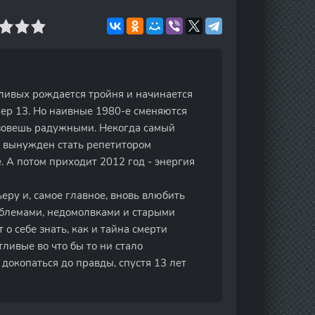
ливых рождается тройня и начинается
мер 13. Но наивные 1980-е сменяются
азовешь радужными. Некогда самый
 вынужден стать репетитором
. А потом приходит 2012 год - энергия
еру и, самое главное, вновь влюбить
облемами, недомолвками и старыми
 о себе знать, как и тайна смерти
ливые во что бы то ни стало
 докопаться до правды, спустя 13 лет