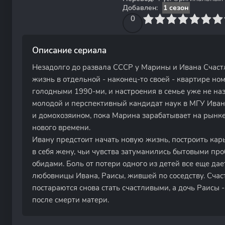
Добавлен:
1 сезон
0
1
2
3
4
0
5
6
7
8
9
10
Описание сериала
Незадолго до развала СССР у Марины и Ивана Счаст
жизнь в отдельной - наконец-то своей - квартире но
голодными 1990-ми, и настроения в семье уже не н
молодой и перспективный кандидат наук в МГУ Иван
и домохозяином, пока Марина зарабатывает на рынке
нового времени.
Ивану предстоит начать новую жизнь, построить карь
в себя жену, чьи чувства затуманились бытовыми пр
обидами. Боль от потери одного из детей все еще дает
любовницы Ивана, Раисы, жившей по соседству. Счаст
постараются снова стать счастливыми, а дочь Раисы -
после смерти матери.