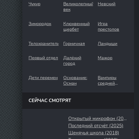
Чукур
Великолепный
Невский
век
Зимородок
Клюквенный
Игра
щербет
престолов
Телохранители
Горничная
Ландыши
Первый отдел
Далёкий
Мажор
город
Дети перемен
Основание:
Вампиры
Осман
средней
полосы
СЕЙЧАС СМОТРЯТ
Открытый микрофон (2017)
Последний отсчёт (2025)
Щенячья школа (2018)