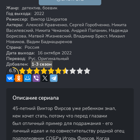
18+
Жанр:
детектив, боевик
Год выхода:
2022
Режиссер:
Виктор Шкуратов
Актеры:
Алексей Кравченко, Сергей Горобченко, Никита
Василевский, Никита Чеканов, Андрей Папанин, Надежда
Борисова, Матвей Жизневский, Владимир Брест, Михаил
Новиков, Вадим Бадмацыренов
Страна:
Россия
Дата выхода:
16 октября 2022
Перевод:
Рус. Оригинальный
Добавлен:
1-3 сезон
3
6.5
4
5
6
7
8
9
10
Описание сериала
45-летний Виктор Фирсов уже ребенком знал,
кем хочет стать, потому что перед глазами
был отличный пример для подражания - его
личный идеал и по совместительству родной отец
подполковник СОБРа Игорь Фирсов. Когда