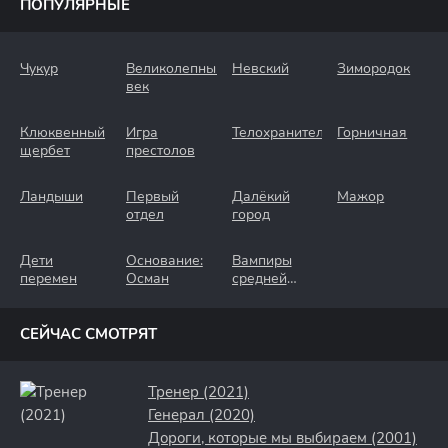
ПОПУЛЯРНЫЕ
Чукур
Великолепный
Невский
Зимородок
век
Клюквенный
Игра
Телохранители
Горничная
щербет
престолов
Ландыши
Первый
Далёкий
Мажор
отдел
город
Дети
Основание:
Вампиры
перемен
Осман
средней
полосы
СЕЙЧАС СМОТРЯТ
Тренер (2021)
Генерал (2020)
Дороги, которые мы выбираем (2001)