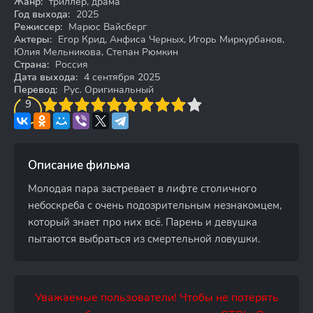
Жанр:
триллер, драма
Год выхода:
2025
Режиссер:
Марюс Вайсберг
Актеры:
Егор Крид, Анфиса Черных, Игорь Миркурбанов,
Юлия Мельникова, Степан Рюмкин
Страна:
Россия
Дата выхода:
4 сентября 2025
Перевод:
Рус. Оригинальный
3
4
9
5
6
7
8
9
10
Описание фильма
Молодая пара застревает в лифте столичного
небоскреба с очень подозрительным незнакомцем,
который знает про них всё. Парень и девушка
пытаются выбраться из смертельной ловушки.
Уважаемые пользователи! Чтобы не потерять