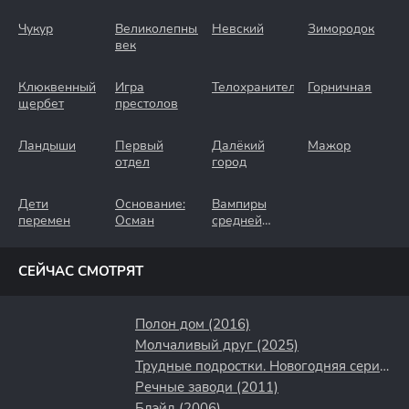
Чукур
Великолепный
Невский
Зимородок
век
Клюквенный
Игра
Телохранители
Горничная
щербет
престолов
Ландыши
Первый
Далёкий
Мажор
отдел
город
Дети
Основание:
Вампиры
перемен
Осман
средней
полосы
СЕЙЧАС СМОТРЯТ
Полон дом (2016)
Молчаливый друг (2025)
Трудные подростки. Новогодняя серия (2021)
Речные заводи (2011)
Блэйд (2006)