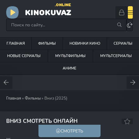
.ONLINE
KINOKUVAZ
ГЛАВНАЯ
ФИЛЬМЫ
НОВИНКИ КИНО
СЕРИАЛЫ
НОВЫЕ СЕРИАЛЫ
МУЛЬТФИЛЬМЫ
МУЛЬТСЕРИАЛЫ
АНИМЕ
Главная
»
Фильмы
» Вниз (2025)
5.4
ВНИЗ СМОТРЕТЬ ОНЛАЙН
СМОТРЕТЬ
18+