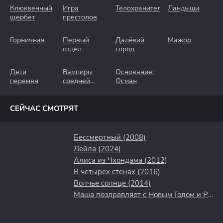
Клюквенный
Игра
Телохранители
Ландыши
щербет
престолов
Горничная
Первый
Далёкий
Мажор
отдел
город
Дети
Вампиры
Основание:
перемен
средней
Осман
полосы
СЕЙЧАС СМОТРЯТ
Бессмертный (2008)
Лейла (2024)
Алиса из Чхондама (2012)
В четырех стенах (2016)
Волчье солнце (2014)
Маша поздравляет с Новым Годом и Рождеством (2017)