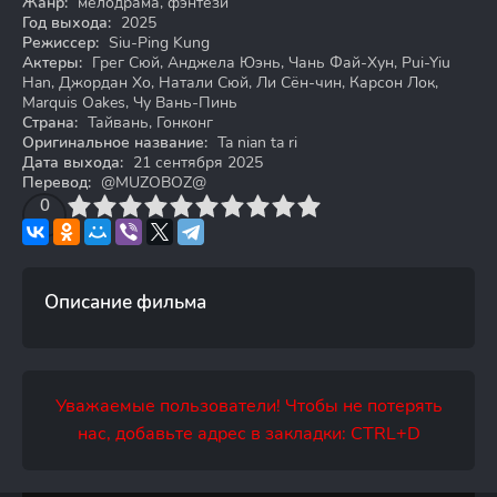
Жанр:
мелодрама, фэнтези
Год выхода:
2025
Режиссер:
Siu-Ping Kung
Актеры:
Грег Сюй, Анджела Юэнь, Чань Фай-Хун, Pui-Yiu
Han, Джордан Хо, Натали Сюй, Ли Сён-чин, Карсон Лок,
Marquis Oakes, Чу Вань-Пинь
Страна:
Тайвань, Гонконг
Оригинальное название:
Ta nian ta ri
Дата выхода:
21 сентября 2025
Перевод:
@MUZOBOZ@
3
4
0
5
6
7
8
9
10
Описание фильма
Уважаемые пользователи! Чтобы не потерять
нас, добавьте адрес в закладки: CTRL+D