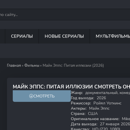
СЕРИАЛЫ
НОВЫЕ СЕРИАЛЫ
МУЛЬТФИЛЬМ
Главная
»
Фильмы
» Майк Эппс: Питая иллюзии (2026)
6.1
МАЙК ЭППС: ПИТАЯ ИЛЛЮЗИИ СМОТРЕТЬ О
Жанр:
документальный, коме
СМОТРЕТЬ
HD
Год выхода:
2026
Режиссер:
Ройял Уоткинс
Актеры:
Майк Эппс
Страна:
США
Оригинальное название:
Mike
Дата выхода:
27 января 2026
Качество:
HD (720, 1080)