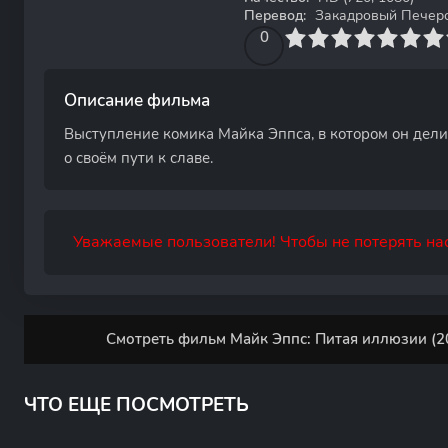
Перевод:
Закадровый Печерски
0
1
2
3
4
0
5
6
7
8
9
10
Описание фильма
Выступление комика Майка Эппса, в котором он дели
о своём пути к славе.
Уважаемые пользователи! Чтобы не потерять нас
Смотреть фильм Майк Эппс: Питая иллюзии (20
ЧТО ЕЩЕ ПОСМОТРЕТЬ