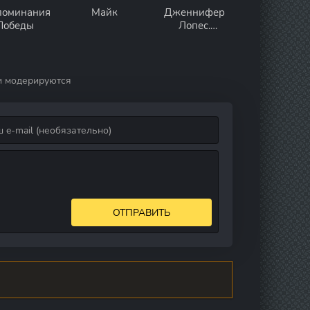
поминания
Майк
Дженнифер
Победы
Лопес.
Выступление
на Супербоуле
и модерируются
ОТПРАВИТЬ