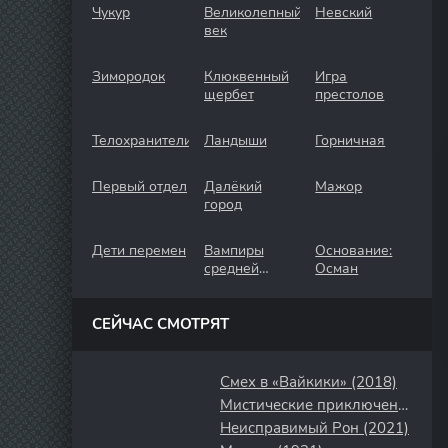
Чукур
Великолепный
Невский
век
Зимородок
Клюквенный
Игра
щербет
престолов
Телохранители
Ландыши
Горничная
Первый отдел
Далёкий
Мажор
город
Дети перемен
Вампиры
Основание:
средней
Осман
полосы
СЕЙЧАС СМОТРЯТ
Смех в «Вайкики» (2018)
Мистические приключения Сэм и Джейд (2022)
Неисправимый Рон (2021)