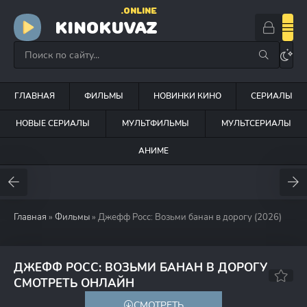
.ONLINE
KINOKUVAZ
ГЛАВНАЯ
ФИЛЬМЫ
НОВИНКИ КИНО
СЕРИАЛЫ
НОВЫЕ СЕРИАЛЫ
МУЛЬТФИЛЬМЫ
МУЛЬТСЕРИАЛЫ
АНИМЕ
Главная
»
Фильмы
» Джефф Росс: Возьми банан в дорогу (2026)
ДЖЕФФ РОСС: ВОЗЬМИ БАНАН В ДОРОГУ
6.4
СМОТРЕТЬ ОНЛАЙН
СМОТРЕТЬ