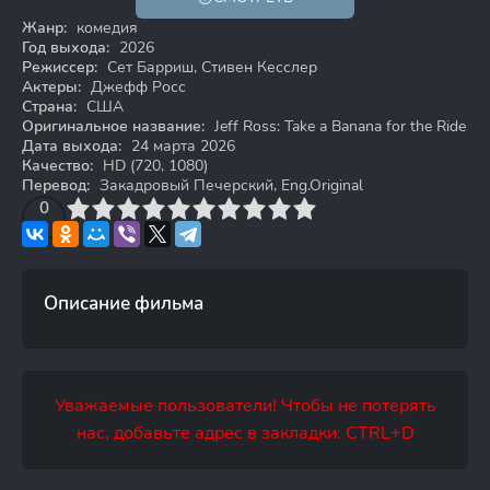
HD
Жанр:
комедия
Год выхода:
2026
Режиссер:
Сет Барриш, Стивен Кесслер
Актеры:
Джефф Росс
Страна:
США
Оригинальное название:
Jeff Ross: Take a Banana for the Ride
Дата выхода:
24 марта 2026
Качество:
HD (720, 1080)
Перевод:
Закадровый Печерский, Eng.Original
3
4
0
5
6
7
8
9
10
Описание фильма
Уважаемые пользователи! Чтобы не потерять
нас, добавьте адрес в закладки: CTRL+D