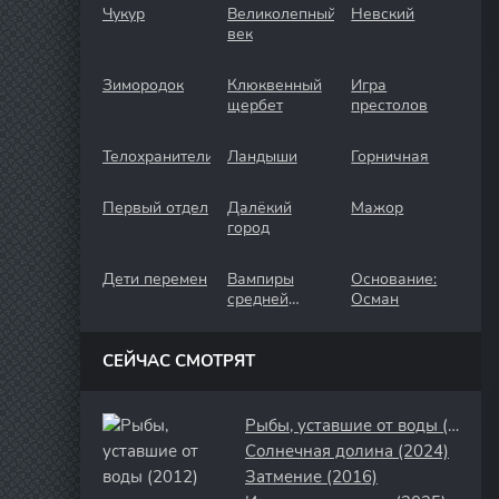
Чукур
Великолепный
Невский
век
Зимородок
Клюквенный
Игра
щербет
престолов
Телохранители
Ландыши
Горничная
Первый отдел
Далёкий
Мажор
город
Дети перемен
Вампиры
Основание:
средней
Осман
полосы
СЕЙЧАС СМОТРЯТ
Рыбы, уставшие от воды (2012)
Солнечная долина (2024)
Затмение (2016)