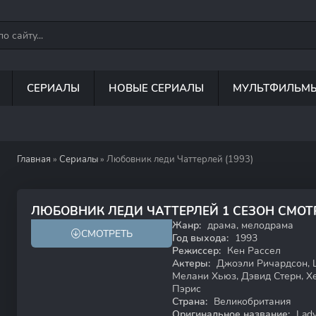
СЕРИАЛЫ
НОВЫЕ СЕРИАЛЫ
МУЛЬТФИЛЬМ
Главная
»
Сериалы
» Любовник леди Чаттерлей (1993)
7.3
6.8
ЛЮБОВНИК ЛЕДИ ЧАТТЕРЛЕЙ 1 СЕЗОН СМОТ
Жанр:
драма, мелодрама
СМОТРЕТЬ
16+
Год выхода:
1993
Режиссер:
Кен Рассел
Актеры:
Джоэли Ричардсон, 
Мелани Хьюз, Дэвид Стерн, Хе
Пэрис
Страна:
Великобритания
Оригинальное название:
Lady