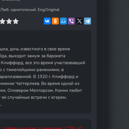
 Люб. одноголосый, Eng.Original
шка, дочь известного в свое время
да, выходит замуж за баронета
 Клиффорд, все это время участвовавший
ию с тяжелейшими ранениями, в
парализованной. В 1920 г. Клиффорд и
имение Чаттерлеев. Во время одной из
рем, Оливером Меллорсом. Конни любит
 её случайные встречи с егерем,
.
, добавьте адрес в закладки: CTRL+D