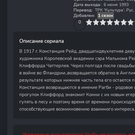
Дата выхода:
6 июня 1993
Перевод:
ТРК 'Культура', Рус.
Добавлен:
1 сезон
0
1
2
3
4
0
5
6
7
8
9
10
Описание сериала
В 1917 г. Констанция Рейд, двадцатидвухлетняя деву
художника Королевской академии сэра Малькома Рей
Клиффорда Чаттерлея. Через полгода после свадьбы
в войне во Фландрии,.возвращается обратно в Англ
результате которых нижняя часть тела его остается 
Констанция возвращаются в имение Рагби - родовое 
прогулок Клиффорд знакомит Конни с их новым еге
гулять в лесу и поэтому время от времени происходят
способствующие возникновению взаимного интереса..
Уважаемые пользователи! Чтобы не потерять нас