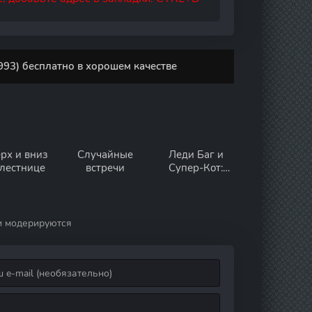
93) бесплатно в хорошем качестве
рх и вниз
Случайные
Леди Баг и
 лестнице
встречи
Супер-Кот:
Лондон. На
краю времени
и модерируются