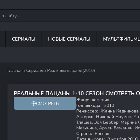
СЕРИАЛЫ
НОВЫЕ СЕРИАЛЫ
МУЛЬТФИЛЬМ
Главная
»
Сериалы
» Реальные пацаны (2010)
6.7
5.8
РЕАЛЬНЫЕ ПАЦАНЫ 1-10 СЕЗОН СМОТРЕТЬ 
Жанр:
комедия
СМОТРЕТЬ
16+
HD
Год выхода:
2010
Режиссер:
Жанна Кадникова
Актеры:
Николай Наумов, Ант
Тляшев, Зоя Бербер, Марина 
Мазунина, Армен Бежанян, И
Страна:
Россия
Дата выхода:
8 ноября 2010