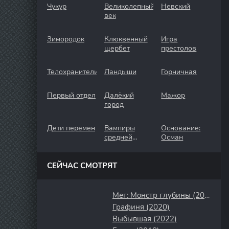
Чукур
Великолепный
Невский
век
Зимородок
Клюквенный
Игра
щербет
престолов
Телохранители
Ландыши
Горничная
Первый отдел
Далёкий
Мажор
город
Дети перемен
Вампиры
Основание:
средней
Осман
полосы
СЕЙЧАС СМОТРЯТ
Мег: Монстр глубины (2018)
Графиня (2020)
Выбывшая (2022)