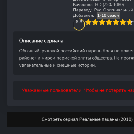
Качество:
HD (720, 1080)
Перевод:
Рус. Оригинальный
Добавлен:
1-10 сезон
67.5
1
2
3
6.8
4
5
6
7
8
9
10
Описание сериала
Обычный, рядовой российский парень Коля не може
районе» и миром пермской элиты общества. На протя
увлекательные и смешные истории.
Уважаемые пользователи! Чтобы не потерять нас
Смотреть сериал Реальные пацаны (2010) 