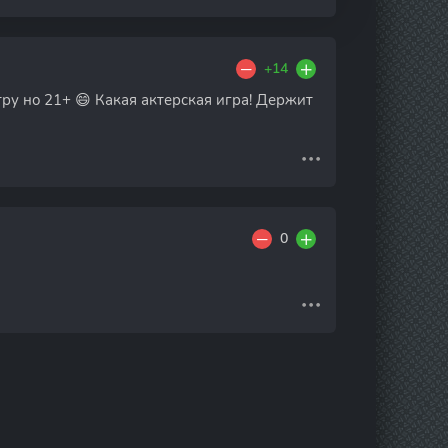
+14
тру но 21+ 😄 Какая актерская игра! Держит
0