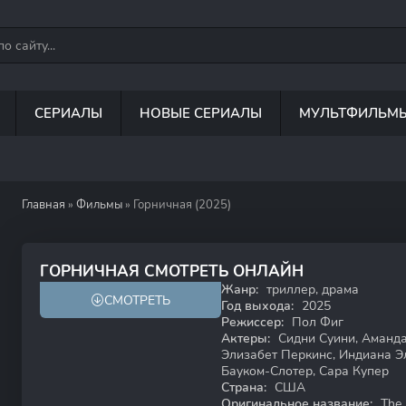
СЕРИАЛЫ
НОВЫЕ СЕРИАЛЫ
МУЛЬТФИЛЬМ
Главная
»
Фильмы
» Горничная (2025)
7.3
70
ГОРНИЧНАЯ СМОТРЕТЬ ОНЛАЙН
Жанр:
триллер, драма
СМОТРЕТЬ
18+
Год выхода:
2025
Режиссер:
Пол Фиг
Актеры:
Сидни Суини, Аманда
Элизабет Перкинс, Индиана Эл
Бауком-Слотер, Сара Купер
Страна:
США
Оригинальное название:
The 