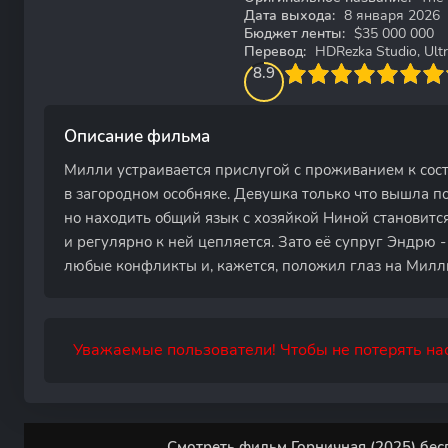
Дата выхода:
8 января 2026
Бюджет ленты:
$35 000 000
Перевод:
HDRezka Studio, Ultr
88.550724637681
1
2
3
8.9
4
5
6
7
8
9
10
Описание фильма
Милли устраивается прислугой с проживанием к сос
в загородном особняке. Девушка только что вышла по
но находить общий язык с хозяйкой Ниной становится 
и регулярно к ней цепляется. Зато её супруг Эндрю 
любые конфликты и, кажется, положил глаз на Милл
Уважаемые пользователи! Чтобы не потерять нас
Смотреть фильм Горничная (2025) бес