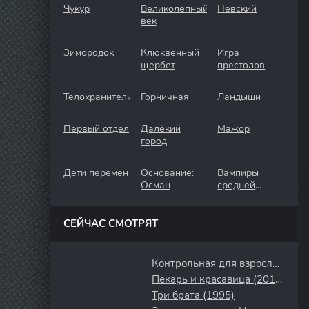
Чукур
Великолепный
Невский
век
Зимородок
Клюквенный
Игра
щербет
престолов
Телохранители
Горничная
Ландыши
Первый отдел
Далёкий
Мажор
город
Дети перемен
Основание:
Вампиры
Осман
средней
полосы
СЕЙЧАС СМОТРЯТ
Контрольная для взрослых (2024)
Пекарь и красавица (2018)
Три брата (1995)