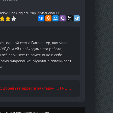
adox, Eng.Original, Укр. Дубльований
тоятельной семье Винчестер, живущей
 УДО, и ей необходима эта работа,
всё сложнее: та заметно не в себе
- само очарование. Мужчина сглаживает
и.
, добавьте адрес в закладки: CTRL+D
платно в хорошем качестве