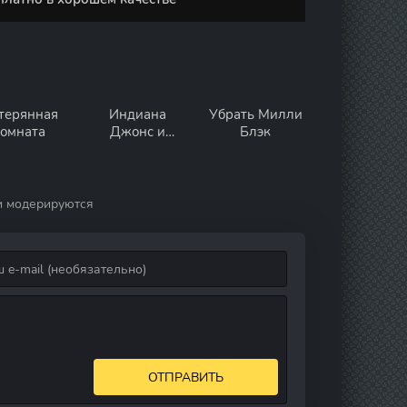
терянная
Индиана
Убрать Милли
комната
Джонс и
Блэк
последний
крестовый
поход
и модерируются
ОТПРАВИТЬ