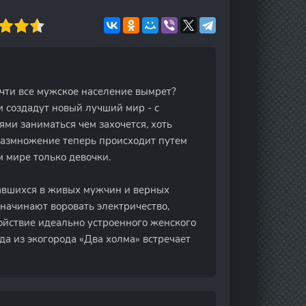
очти все мужское население вымрет?
 создадут новый лучший мир - с
ми заниматься чем захочется, хоть
 Размножение теперь происходит путем
м мире только девочки.
ставшихся в живых мужчин и верных
начинают воровать электричество,
ойствие идеально устроенного женского
да из экогорода «Два холма» встречает