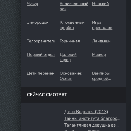
Чукур
Великолепный
Невский
век
Зимородок
Клюквенный
Игра
щербет
престолов
Телохранители
Горничная
Ландыши
Первый отдел
Далёкий
Мажор
город
Дети перемен
Основание:
Вампиры
Осман
средней
полосы
СЕЙЧАС СМОТРЯТ
Дети Водолея (2013)
Тайны института благородных девиц (2013)
Талантливая девушка взрослеет (2024)