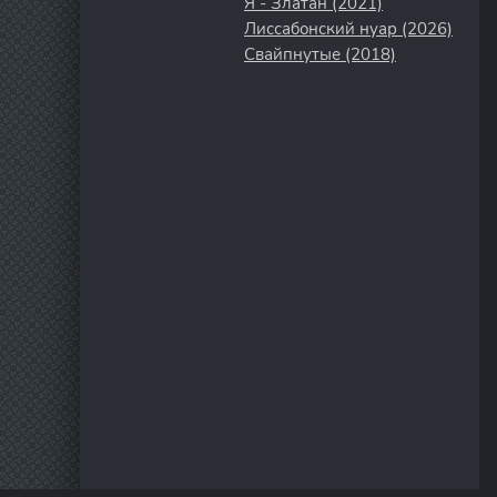
Я - Златан (2021)
Лиссабонский нуар (2026)
Свайпнутые (2018)