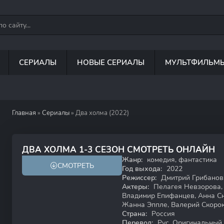
СЕРИАЛЫ
НОВЫЕ СЕРИАЛЫ
МУЛЬТФИЛЬМ
Главная
»
Сериалы
» Два холма (2022)
7.6
ДВА ХОЛМА 1-3 СЕЗОН СМОТРЕТЬ ОНЛАЙН
Жанр:
комедия, фантастика
СМОТРЕТЬ
18+
Год выхода:
2022
Режиссер:
Дмитрий Грибанов,
Актеры:
Пелагея Невзорова, 
Владимир Епифанцев, Анна Сн
Жанна Эппле, Валерий Скорок
Страна:
Россия
Перевод:
Рус. Оригинальный