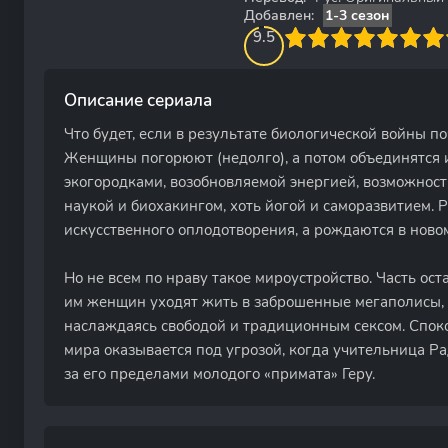
Добавлен:
1-3 сезон
95
1
2
3
9.5
4
5
6
7
8
9
10
Описание сериала
Что будет, если в результате биологической войны п
Женщины погорюют (недолго), а потом объединятся и
экогородками, возобновляемой энергией, возможностя
наукой и биохакингом, хоть йогой и саморазвитием.
искусственного оплодотворения, а рождаются в ново
Но не всем по нраву такое мироустройство. Часть о
им женщин уходят жить в заброшенные мегаполисы, 
наслаждаясь свободой и традиционным сексом. Спок
мира оказывается под угрозой, когда учительница Ра
за его пределами молодого «примата» Геру.