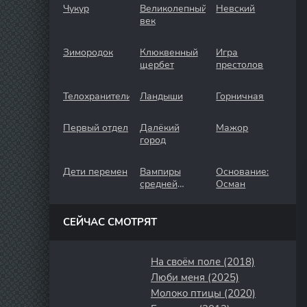
Чукур
Великолепный
Невский
век
Зимородок
Клюквенный
Игра
щербет
престолов
Телохранители
Ландыши
Горничная
Первый отдел
Далёкий
Мажор
город
Дети перемен
Вампиры
Основание:
средней
Осман
полосы
СЕЙЧАС СМОТРЯТ
На своём поле (2018)
Люби меня (2025)
Молоко птицы (2020)