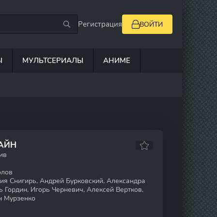
Регистрация
ВОЙТИ
Ы
МУЛЬТСЕРИАЛЫ
АНИМЕ
ЛАЙН
ив
олов
я Снигирь, Андрей Бурковский, Александра
ь Гордин, Игорь Черневич, Алексей Вертков,
н Мурзенко