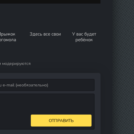
Прыжок
Здесь все свои
У вас будет
огомола
ребёнок
и модерируются
ОТПРАВИТЬ