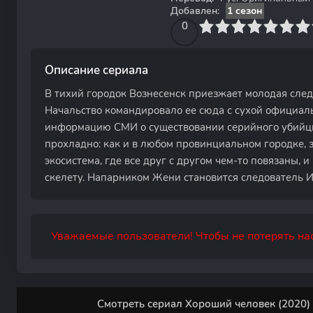
Добавлен:
1 сезон
0
1
2
3
4
0
5
6
7
8
9
10
Описание сериала
В тихий городок Вознесенск приезжает молодая сле
Начальство командировало ее сюда с сухой официа
информацию СМИ о существовании серийного убийцы»
прохладно: как и в любом провинциальном городке, з
экосистема, где все друг с другом чем-то повязаны, 
скелету. Напарником Жени становится следователь 
Уважаемые пользователи! Чтобы не потерять нас
Смотреть сериал Хороший человек (2020) 