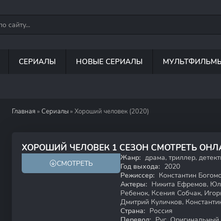
СЕРИАЛЫ
НОВЫЕ СЕРИАЛЫ
МУЛЬТФИЛЬМ
Главная
»
Сериалы
» Хороший человек (2020)
7.1
6.2
ХОРОШИЙ ЧЕЛОВЕК 1 СЕЗОН СМОТРЕТЬ ОН
Жанр:
драма, триллер, детект
СМОТРЕТЬ
18+
Год выхода:
2020
Режиссер:
Константин Богом
Актеры:
Никита Ефремов, Юли
Ребенок, Ксения Собчак, Игор
Дмитрий Куличков, Константи
Страна:
Россия
Перевод:
Рус. Оригинальный