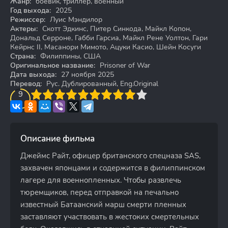
Жанр:
боевик, триллер, военный
Год выхода:
2025
Режиссер:
Луис Мэндилор
Актеры:
Скотт Эдкинс, Питер Синкода, Майкл Копон,
Дональд Серроне, Габби Гарсиа, Майкл Рене Уолтон, Гари
Кейрнс II, Масанори Мимото, Ацуки Касио, Шейн Косуги
Страна:
Филиппины, США
Оригинальное название:
Prisoner of War
Дата выхода:
27 ноября 2025
Перевод:
Рус. Дублированный, Eng.Original
3
4
9
5
6
7
8
9
10
Описание фильма
Джеймс Райт, офицер британского спецназа SAS,
захвачен японцами и содержится в филиппинском
лагере для военнопленных. Чтобы развлечь
тюремщиков, перед отправкой на печально
известный Батаанский марш смерти пленных
заставляют участвовать в жестоких смертельных