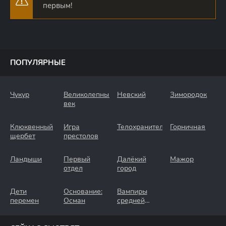
первым!
ПОПУЛЯРНЫЕ
Чукур
Великолепный
Невский
Зимородок
век
Клюквенный
Игра
Телохранители
Горничная
щербет
престолов
Ландыши
Первый
Далёкий
Мажор
отдел
город
Дети
Основание:
Вампиры
перемен
Осман
средней
полосы