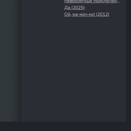
Невероятные приключения Гампи (2021)
Да (2025)
Ой, ма-моч-ки! (2012)