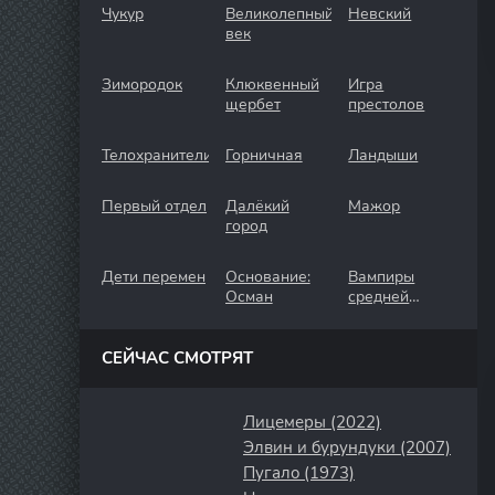
Чукур
Великолепный
Невский
век
Зимородок
Клюквенный
Игра
щербет
престолов
Телохранители
Горничная
Ландыши
Первый отдел
Далёкий
Мажор
город
Дети перемен
Основание:
Вампиры
Осман
средней
полосы
СЕЙЧАС СМОТРЯТ
Лицемеры (2022)
Элвин и бурундуки (2007)
Пугало (1973)