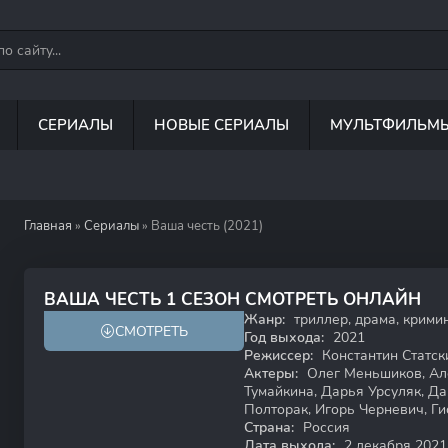
СЕРИАЛЫ
НОВЫЕ СЕРИАЛЫ
МУЛЬТФИЛЬМ
Главная
»
Сериалы
» Ваша честь (2021)
8.2
ВАША ЧЕСТЬ 1 СЕЗОН СМОТРЕТЬ ОНЛАЙН
Жанр:
триллер, драма, крими
СМОТРЕТЬ
18+
Год выхода:
2021
Режиссер:
Константин Статск
Актеры:
Олег Меньшиков, Але
Тумайкина, Дарья Урсуляк, Д
Полторак, Игорь Черневич, Г
Страна:
Россия
Дата выхода:
2 декабря 2021