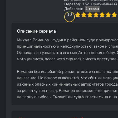
Перевод:
Рус. Оригинальный
Добавлен:
1 сезон
100
1
2
3
4
10
5
6
7
8
9
10
Описание сериала
Михаил Романов - судья в районном суде приморског
принципиальностью и неподкупностью: закон и справ
Однажды он узнает, что его сын Антон попал в беду. 
мотоциклиста, после чего скрылся с места преступле
Романов без колебаний решает отвезти сына в полиц
наказание. Но вскоре выясняется, что сбитый мотоци
из самых опасных криминальных авторитетов города,
за решетку год назад. Романов понимает, что признат
на верную гибель. Сможет ли судья спасти сына и на