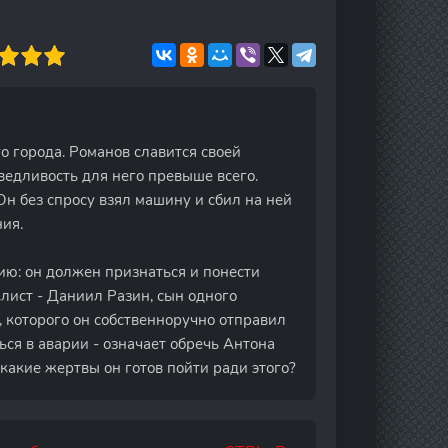
о города. Романов славится своей
едливость для него превыше всего.
Он без спросу взял машину и сбил на ней
ния.
ию: он должен признаться и понести
клист - Даниил Разин, сын одного
 которого он собственноручно отправил
ься в аварии - означает обречь Антона
 какие жертвы он готов пойти ради этого?