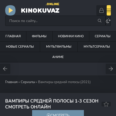
.ONLINE
KINOKUVAZ
ГЛАВНАЯ
ФИЛЬМЫ
НОВИНКИ КИНО
СЕРИАЛЫ
НОВЫЕ СЕРИАЛЫ
МУЛЬТФИЛЬМЫ
МУЛЬТСЕРИАЛЫ
АНИМЕ
Главная
»
Сериалы
» Вампиры средней полосы (2021)
ВАМПИРЫ СРЕДНЕЙ ПОЛОСЫ 1-3 СЕЗОН
8.3
7.5
СМОТРЕТЬ ОНЛАЙН
СМОТРЕТЬ