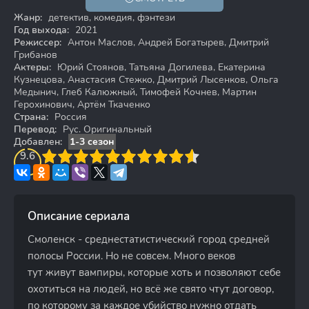
18+
Жанр:
детектив, комедия, фэнтези
Год выхода:
2021
Режиссер:
Антон Маслов, Андрей Богатырев, Дмитрий
Грибанов
Актеры:
Юрий Стоянов, Татьяна Догилева, Екатерина
Кузнецова, Анастасия Стежко, Дмитрий Лысенков, Ольга
Медынич, Глеб Калюжный, Тимофей Кочнев, Мартин
Герохинович, Артём Ткаченко
Страна:
Россия
Перевод:
Рус. Оригинальный
Добавлен:
1-3 сезон
3
9.6
4
5
6
7
8
9
10
Описание сериала
Смоленск - среднестатистический город средней
полосы России. Но не совсем. Много веков
тут живут вампиры, которые хоть и позволяют себе
охотиться на людей, но всё же свято чтут договор,
по которому за каждое убийство нужно отдать