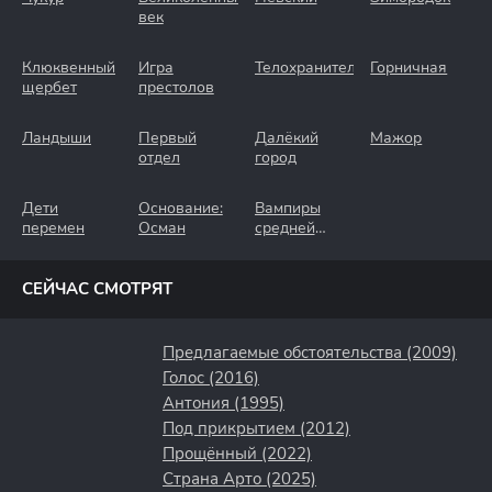
век
Клюквенный
Игра
Телохранители
Горничная
щербет
престолов
Ландыши
Первый
Далёкий
Мажор
отдел
город
Дети
Основание:
Вампиры
перемен
Осман
средней
полосы
СЕЙЧАС СМОТРЯТ
Предлагаемые обстоятельства (2009)
Голос (2016)
Антония (1995)
Под прикрытием (2012)
Прощённый (2022)
Страна Арто (2025)