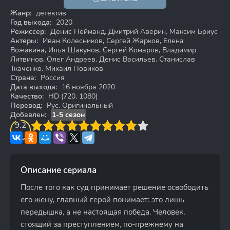
16+
HD
Жанр:
детектив
Год выхода:
2020
Режиссер:
Денис Нейманд, Дмитрий Аверин, Максим Бриус
Актеры:
Иван Колесников, Сергей Жарков, Елена
Вожакина, Илья Шакунов, Сергей Комаров, Владимир
Литвинов, Олег Андреев, Денис Васильев, Станислав
Ткаченко, Михаил Новиков
Страна:
Россия
Дата выхода:
16 ноября 2020
Качество:
HD (720, 1080)
Перевод:
Рус. Оригинальный
Добавлен:
1-5 сезон
3
9.2
4
5
6
7
8
9
10
Описание сериала
После того как суд принимает решение освободить
его жену, главный герой понимает: это лишь
передышка, а не настоящая победа. Человек,
стоящий за преступлением, по-прежнему на