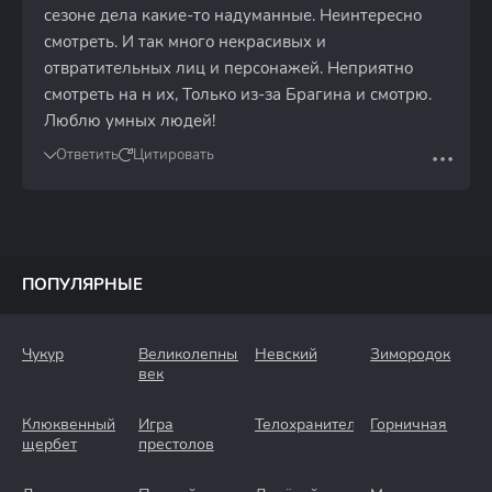
сезоне дела какие-то надуманные. Неинтересно
смотреть. И так много некрасивых и
отвратительных лиц и персонажей. Неприятно
смотреть на н их, Только из-за Брагина и смотрю.
Люблю умных людей!
Ответить
Цитировать
ПОПУЛЯРНЫЕ
Чукур
Великолепный
Невский
Зимородок
век
Клюквенный
Игра
Телохранители
Горничная
щербет
престолов