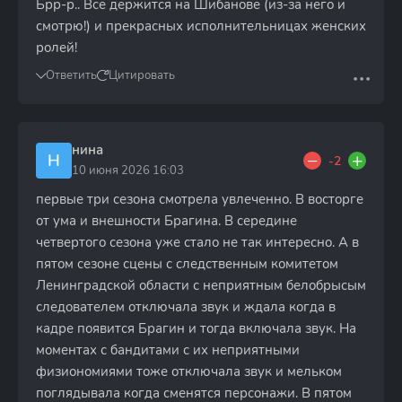
Брр-р.. Всё держится на Шибанове (из-за него и
смотрю!) и прекрасных исполнительницах женских
ролей!
Ответить
Цитировать
нина
Н
-2
10 июня 2026 16:03
первые три сезона смотрела увлеченно. В восторге
от ума и внешности Брагина. В середине
четвертого сезона уже стало не так интересно. А в
пятом сезоне сцены с следственным комитетом
Ленинградской области с неприятным белобрысым
следователем отключала звук и ждала когда в
кадре появится Брагин и тогда включала звук. На
моментах с бандитами с их неприятными
физиономиями тоже отключала звук и мельком
поглядывала когда сменятся персонажи. В пятом