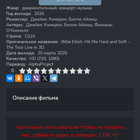
HD
Жанр:
документальный, концерт, музыка
Год выхода:
2026
Режиссер:
Джеймс Кэмерон, Билли Айлиш
Актеры:
Джеймс Кэмерон, Билли Айлиш, Финнеас
О'Коннелл
Страна:
США
Оригинальное название:
Billie Eilish: Hit Me Hard and Soft -
The Tour Live in 3D
Дата выхода:
20 марта 2026
Качество:
HD (720, 1080)
Перевод:
AlphaProject
3
4
0
5
6
7
8
9
10
Описание фильма
Уважаемые пользователи! Чтобы не потерять
нас, добавьте адрес в закладки: CTRL+D