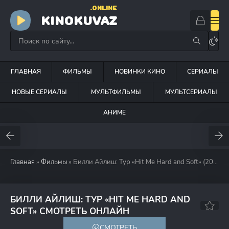
.ONLINE
KINOKUVAZ
ГЛАВНАЯ
ФИЛЬМЫ
НОВИНКИ КИНО
СЕРИАЛЫ
НОВЫЕ СЕРИАЛЫ
МУЛЬТФИЛЬМЫ
МУЛЬТСЕРИАЛЫ
АНИМЕ
Главная
»
Фильмы
» Билли Айлиш: Тур «Hit Me Hard and Soft» (2026)
БИЛЛИ АЙЛИШ: ТУР «HIT ME HARD AND
7.4
SOFT» СМОТРЕТЬ ОНЛАЙН
СМОТРЕТЬ