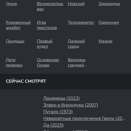
Чукур
Великолепный
Невский
Зимородок
век
Клюквенный
Игра
Телохранители
Горничная
щербет
престолов
Ландыши
Первый
Далёкий
Мажор
отдел
город
Дети
Основание:
Вампиры
перемен
Осман
средней
полосы
СЕЙЧАС СМОТРЯТ
Лицемеры (2022)
Элвин и бурундуки (2007)
Пугало (1973)
Невероятные приключения Гампи (2021)
Да (2025)