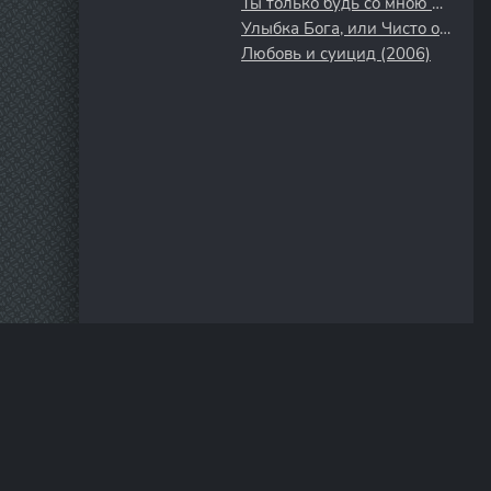
Ты только будь со мною рядом (2019)
Улыбка Бога, или Чисто одесская история (2008)
Любовь и суицид (2006)