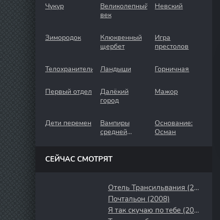
Чукур
Великолепный
Невский
век
Зимородок
Клюквенный
Игра
щербет
престолов
Телохранители
Ландыши
Горничная
Первый отдел
Далёкий
Мажор
город
Дети перемен
Вампиры
Основание:
средней
Осман
полосы
СЕЙЧАС СМОТРЯТ
Отель Трансильвания (2017)
Почтальон (2008)
Я так скучаю по тебе (2023)