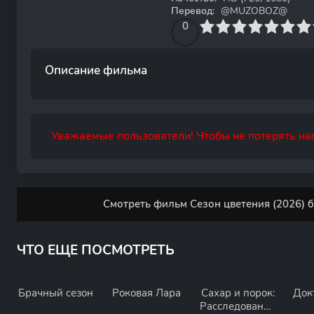
Перевод:
@MUZOBOZ@
0
1
2
3
4
0
5
6
7
8
9
10
Описание фильма
Уважаемые пользователи! Чтобы не потерять нас
Смотреть фильм Сезон цветения (2026) б
ЧТО ЕЩЕ ПОСМОТРЕТЬ
Брачный сезон
Роковая Лара
Сахар и порок:
Док
Расследование