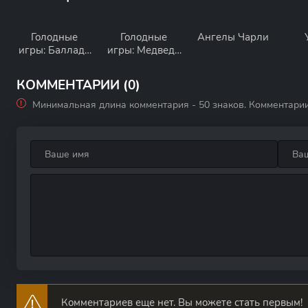
Голодные
Голодные
Ангелы Чарли
игры: Баллада
игры: Медведи
о змеях и
на Аляске
певчих птицах
КОММЕНТАРИИ (0)
Минимальная длина комментария - 50 знаков. Комментари
Комментариев еще нет. Вы можете стать первым!