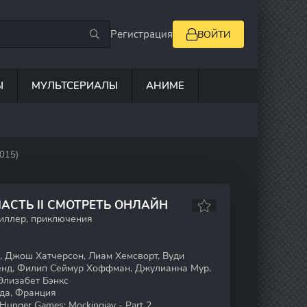
Регистрация
ВОЙТИ
Ы
МУЛЬТСЕРИАЛЫ
АНИМЕ
2015)
АСТЬ II СМОТРЕТЬ ОНЛАЙН
риллер, приключения
 Джош Хатчерсон, Лиам Хемсворт, Вуди
енд, Филип Сеймур Хоффман, Джулианна Мур,
Элизабет Бэнкс
да, Франция
Hunger Games: Mockingjay - Part 2