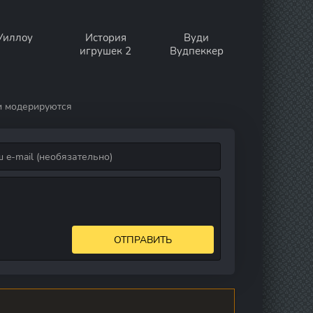
Уиллоу
История
Вуди
игрушек 2
Вудпеккер
и модерируются
ОТПРАВИТЬ