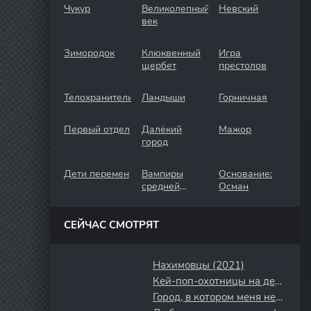
Чукур
Великолепный
Невский
век
Зимородок
Клюквенный
Игра
щербет
престолов
Телохранители
Ландыши
Горничная
Первый отдел
Далёкий
Мажор
город
Дети перемен
Вампиры
Основание:
средней
Осман
полосы
СЕЙЧАС СМОТРЯТ
Нахимовцы (2021)
Кей-поп-охотницы на демонов (2025)
Город, в котором меня нет (2017)