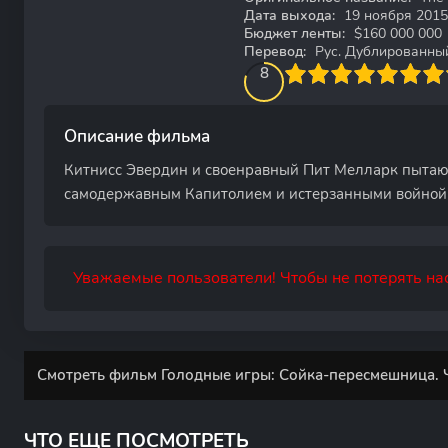
Дата выхода:
19 ноября 2015
Бюджет ленты:
$160 000 000
Перевод:
Рус. Дублированный (
80
1
2
3
4
8
5
6
7
8
9
10
Описание фильма
Китнисс Эвердин и своенравный Пит Мелларк пытаю
самодержавным Капитолием и истерзанными войной 
Уважаемые пользователи! Чтобы не потерять нас
Смотреть фильм Голодные игры: Сойка-пересмешница. Ча
ЧТО ЕЩЕ ПОСМОТРЕТЬ