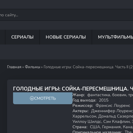
СЕРИАЛЫ
НОВЫЕ СЕРИАЛЫ
МУЛЬТФИЛЬМ
Главная
»
Фильмы
» Голодные игры: Сойка-пересмешница. Часть II (
6.6
6.6
ГОЛОДНЫЕ ИГРЫ: СОЙКА-ПЕРЕСМЕШНИЦА. Ч
Жанр:
фантастика, боевик, т
СМОТРЕТЬ
18+
Год выхода:
2015
Режиссер:
Фрэнсис Лоуренс
Актеры:
Дженнифер Лоуренс,
Харрельсон, Дональд Сазерл
Уиллоу Шилдс, Сэм Клафлин, 
Страна:
США, Германия, Кана
Оригинальное название:
The 